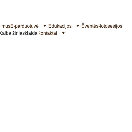
e mus
E-parduotuvė
Edukacijos
Šventės-fotosesijos
Kalba žiniasklaida
Kontaktai
akos
 patraukia ne tik žmonių dėmesį, bet ir žiniasklaidos
ir plačiai skleisti žinią apie jas, jų naudą, džiaugsmą ir b
Mamos žurn