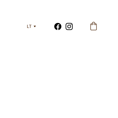
LT
, tad džiaugiamės 
endras patirtis...
alas - "ALPAKŲ 