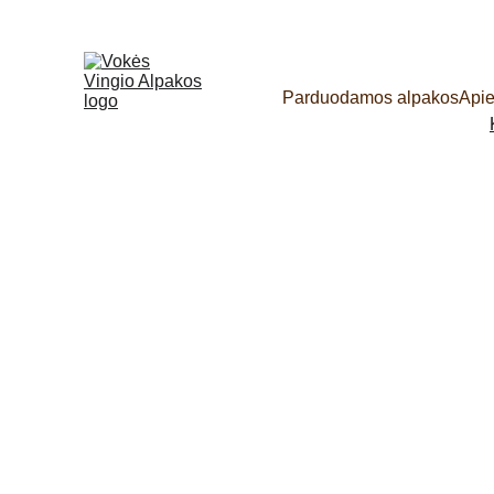
Parduodamos alpakos
Api
Vokės vingio alp
galėdami garsiai 