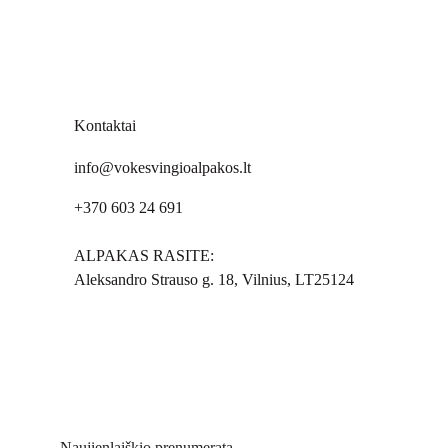
Kontaktai
info@vokesvingioalpakos.lt
+370 603 24 691
ALPAKAS RASITE:
Aleksandro Strauso g. 18, Vilnius, LT25124
Naujienlaiškio prenumerata